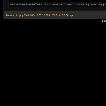
Nous sommes le 07 Aoû 2026 19:13 | Heures au format UTC + 1 heure [ Heure d’été ]
Powered by
phpBB
© 2000, 2002, 2005, 2007 phpBB Group
Tradu