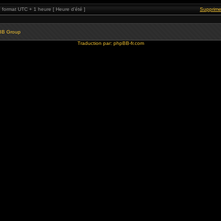
format UTC + 1 heure [ Heure d’été ]
Supprime
BB Group
Traduction par:
phpBB-fr.com