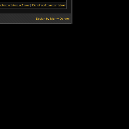
r les cookies du forum
|
L’équipe du forum
|
Haut
Design by
Mighty Gorgon