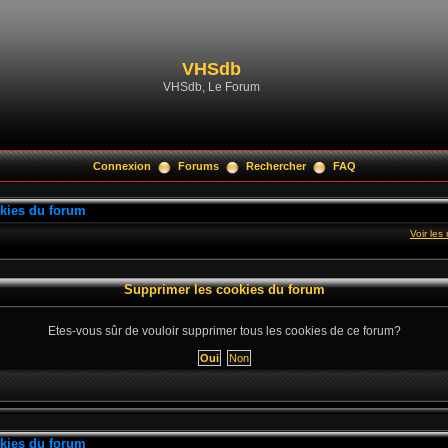
VHSdb
VHSdb, Le Forum
Connexion
Forums
Rechercher
FAQ
kies du forum
Voir le
Supprimer les cookies du forum
Etes-vous sûr de vouloir supprimer tous les cookies de ce forum?
kies du forum