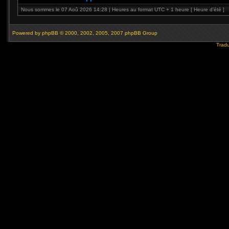
Nous sommes le 07 Aoû 2026 14:28 | Heures au format UTC + 1 heure [ Heure d’été ]
Powered by
phpBB
© 2000, 2002, 2005, 2007 phpBB Group
Tradu