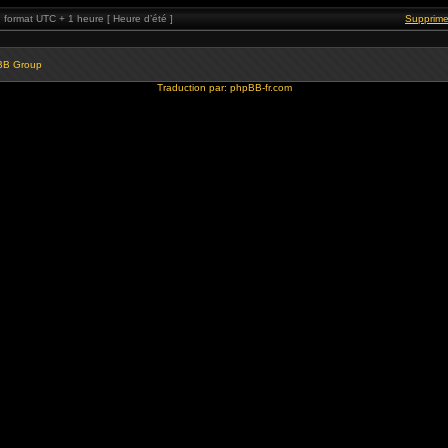
format UTC + 1 heure [ Heure d’été ]
Supprime
BB Group
Traduction par:
phpBB-fr.com