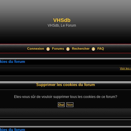
VHSdb
VHSdb, Le Forum
Connexion
Forums
Rechercher
FAQ
kies du forum
Voir le
Supprimer les cookies du forum
Etes-vous sûr de vouloir supprimer tous les cookies de ce forum?
kies du forum