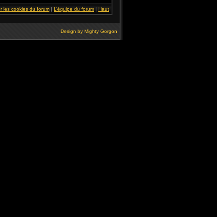
r les cookies du forum
|
L’équipe du forum
|
Haut
Design by
Mighty Gorgon