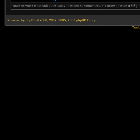
Nous sommes le 08 Aoû 2026 14:17 | Heures au format UTC + 1 heure [ Heure d’été ]
Powered by
phpBB
© 2000, 2002, 2005, 2007 phpBB Group
Tradu