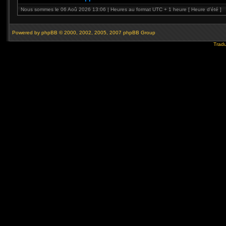
Nous sommes le 06 Aoû 2026 13:06 | Heures au format UTC + 1 heure [ Heure d’été ]
Powered by
phpBB
© 2000, 2002, 2005, 2007 phpBB Group
Tradu