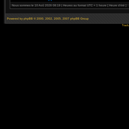
Nous sommes le 10 Aoû 2026 08:19 | Heures au format UTC + 1 heure [ Heure d’été ]
Powered by
phpBB
© 2000, 2002, 2005, 2007 phpBB Group
Tradu