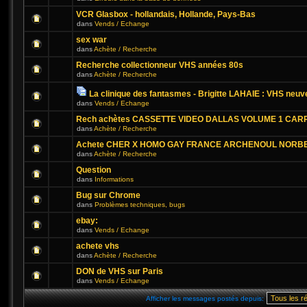
VCR Glasbox - hollandais, Hollande, Pays-Bas
dans
Vends / Echange
sex war
dans
Achète / Recherche
Recherche collectionneur VHS années 80s
dans
Achète / Recherche
La clinique des fantasmes - Brigitte LAHAIE : VHS neuv
dans
Vends / Echange
Rech achètes CASSETTE VIDEO DALLAS VOLUME 1 CAR
dans
Achète / Recherche
Achete CHER X HOMO GAY FRANCE ARCHENOUL NORB
dans
Achète / Recherche
Question
dans
Informations
Bug sur Chrome
dans
Problèmes techniques, bugs
ebay:
dans
Vends / Echange
achete vhs
dans
Achète / Recherche
DON de VHS sur Paris
dans
Vends / Echange
Afficher les messages postés depuis: