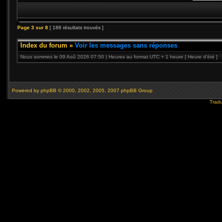
Page
3
sur
8
[ 186 résultats trouvés ]
Index du forum
»
Voir les messages sans réponses
Nous sommes le 09 Aoû 2026 07:50 | Heures au format UTC + 1 heure [ Heure d’été ]
Powered by
phpBB
© 2000, 2002, 2005, 2007 phpBB Group
Tradu