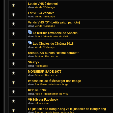
Lot de VHS à donner!
dans
Vends / Echange
Lot VHS à vendre!
dans
Vends / Echange
Vends VHS "X" (petits prix / par lots)
dans
Vends / Echange
La terrible revanche de Shaolin
dans
Aide à l'identification de VHS
Les Cinglés du Cinéma 2018
dans
Vends / Echange
rech SCAN ou Vhs "ultime combat"
dans
Achète / Recherche
Sleazyx
dans
Feedbacks
MONSIEUR SADE 1977
dans
Achète / Recherche
Impossible de télécharger une image
dans
Problèmes techniques, bugs
RED PHENIX
dans
Aide à l'identification de VHS
VHSdb sur Facebook
dans
Informations
Le justicier de Hong-Kong vs le justicier de Hong Kong
dans
Erreurs dans la base de données