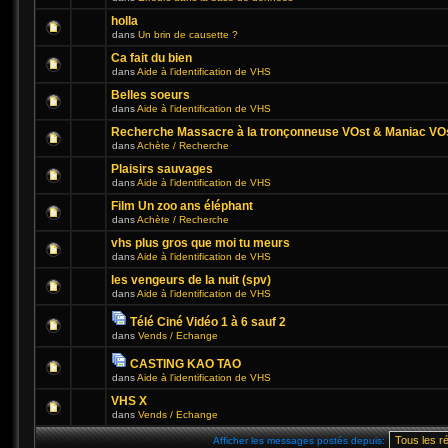
holla
dans
Un brin de causette ?
Ca fait du bien
dans
Aide à l'identification de VHS
Belles soeurs
dans
Aide à l'identification de VHS
Recherche Massacre à la tronçonneuse VOst & Maniac VO
dans
Achète / Recherche
Plaisirs sauvages
dans
Aide à l'identification de VHS
Film Un zoo ans éléphant
dans
Achète / Recherche
vhs plus gros que moi tu meurs
dans
Aide à l'identification de VHS
les vengeurs de la nuit (spv)
dans
Aide à l'identification de VHS
Télé Ciné Vidéo 1 à 6 sauf 2
dans
Vends / Echange
CASTING KAO TAO
dans
Aide à l'identification de VHS
VHS X
dans
Vends / Echange
Afficher les messages postés depuis: