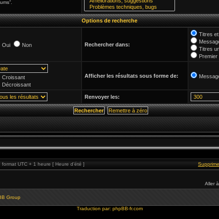
rums”.
Options de recherche
Titres 
Message
Rechercher dans:
Oui
Non
Titres u
Premier
Afficher les résultats sous forme de:
Messag
Croissant
Décroissant
Renvoyer les:
format UTC + 1 heure [ Heure d’été ]
Supprime
Aller à
BB Group
Traduction par:
phpBB-fr.com