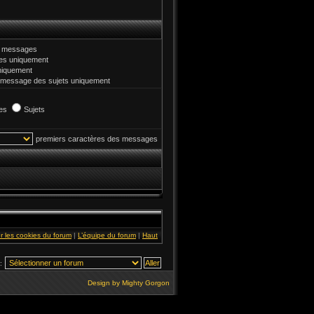
et messages
s uniquement
niquement
 message des sujets uniquement
es
Sujets
premiers caractères des messages
r les cookies du forum
|
L’équipe du forum
|
Haut
:
Design by
Mighty Gorgon