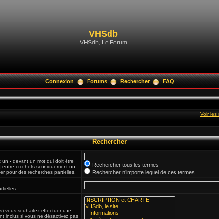
VHSdb
VHSdb, Le Forum
Connexion
Forums
Rechercher
FAQ
Voir le
Rechercher
et un
-
devant un mot qui doit être
Rechercher tous les termes
|
entre crochets si uniquement un
ker pour des recherches partielles.
Rechercher n’importe lequel de ces termes
tielles.
(s) vous souhaitez effectuer une
t inclus si vous ne désactivez pas