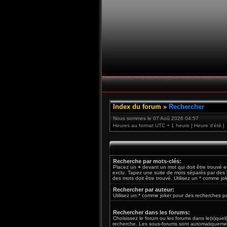
Index du forum
»
Rechercher
Nous sommes le 07 Aoû 2026 04:57
Heures au format UTC + 1 heure [ Heure d’été ]
Recherche par mots-clés:
Placez un
+
devant un mot qui doit être trouvé 
exclu. Tapez une suite de mots séparés par des
des mots doit être trouvé. Utilisez un * comme jo
Rechercher par auteur:
Utilisez un * comme joker pour des recherches par
Rechercher dans les forums:
Choisissez le forum ou les forums dans le(s)quel
recherche. Les sous-forums sont automatiquemen