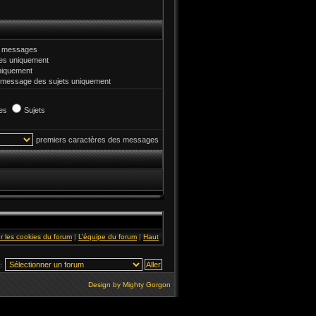
et messages
s uniquement
niquement
 message des sujets uniquement
es
Sujets
premiers caractères des messages
r les cookies du forum
|
L’équipe du forum
|
Haut
:
Design by
Mighty Gorgon