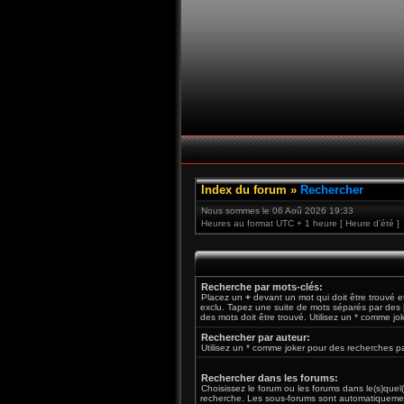
Index du forum
»
Rechercher
Nous sommes le 06 Aoû 2026 19:33
Heures au format UTC + 1 heure [ Heure d’été ]
Recherche par mots-clés:
Placez un
+
devant un mot qui doit être trouvé 
exclu. Tapez une suite de mots séparés par des
des mots doit être trouvé. Utilisez un * comme jo
Rechercher par auteur:
Utilisez un * comme joker pour des recherches par
Rechercher dans les forums:
Choisissez le forum ou les forums dans le(s)quel
recherche. Les sous-forums sont automatiquemen