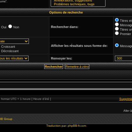
rums”.
Options de recherche
Titres 
Message
Rechercher dans:
Oui
Non
Titres u
Premier
Afficher les résultats sous forme de:
Messag
Croissant
Décroissant
Renvoyer les:
format UTC + 1 heure [ Heure d’été ]
Supprime
Aller à
BB Group
Traduction par:
phpBB-fr.com