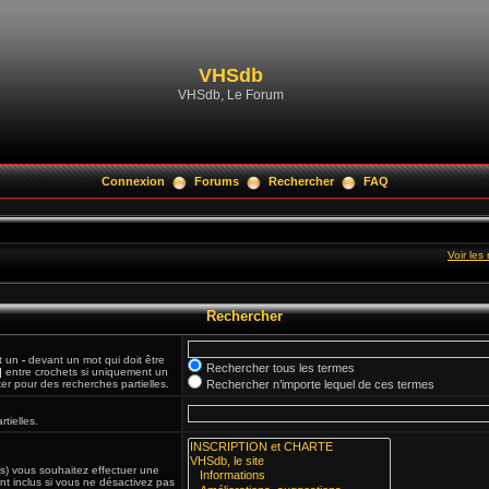
VHSdb
VHSdb, Le Forum
Connexion
Forums
Rechercher
FAQ
Voir le
Rechercher
et un
-
devant un mot qui doit être
Rechercher tous les termes
|
entre crochets si uniquement un
ker pour des recherches partielles.
Rechercher n’importe lequel de ces termes
tielles.
(s) vous souhaitez effectuer une
t inclus si vous ne désactivez pas