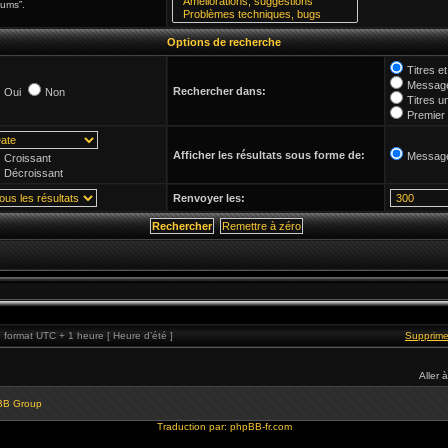
rums”.
Options de recherche
Titres 
Message
Rechercher dans:
Oui
Non
Titres u
Premier
Afficher les résultats sous forme de:
Messag
Croissant
Décroissant
Renvoyer les:
format UTC + 1 heure [ Heure d’été ]
Supprime
Aller à
BB Group
Traduction par:
phpBB-fr.com