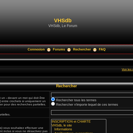
VHSdb
VHSdb, Le Forum
Connexion
Forums
Rechercher
FAQ
Voir le
Rechercher
et un
-
devant un mot qui doit être
Rechercher tous les termes
|
entre crochets si uniquement un
ker pour des recherches partielles.
Rechercher n’importe lequel de ces termes
tielles.
(s) vous souhaitez effectuer une
t inclus si vous ne désactivez pas