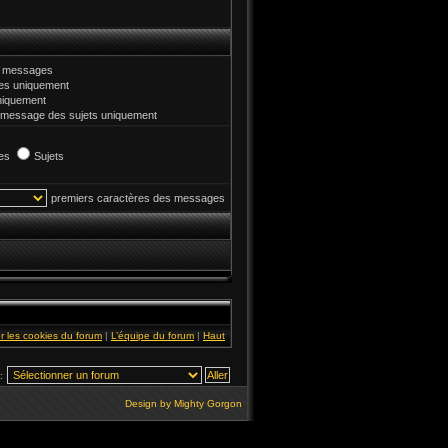
et messages
s uniquement
niquement
 message des sujets uniquement
es
Sujets
premiers caractères des messages
r les cookies du forum
|
L’équipe du forum
|
Haut
:
Design by
Mighty Gorgon