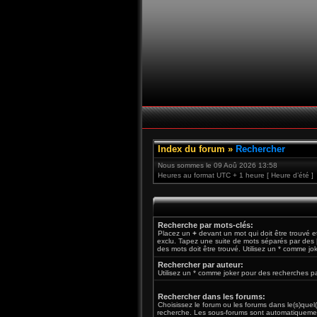
Index du forum
»
Rechercher
Nous sommes le 09 Aoû 2026 13:58
Heures au format UTC + 1 heure [ Heure d’été ]
Recherche par mots-clés:
Placez un
+
devant un mot qui doit être trouvé 
exclu. Tapez une suite de mots séparés par des
des mots doit être trouvé. Utilisez un * comme jo
Rechercher par auteur:
Utilisez un * comme joker pour des recherches par
Rechercher dans les forums:
Choisissez le forum ou les forums dans le(s)quel
recherche. Les sous-forums sont automatiquemen