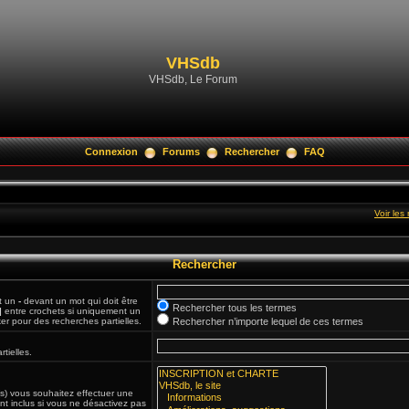
VHSdb
VHSdb, Le Forum
Connexion
Forums
Rechercher
FAQ
Voir le
Rechercher
et un
-
devant un mot qui doit être
Rechercher tous les termes
|
entre crochets si uniquement un
ker pour des recherches partielles.
Rechercher n’importe lequel de ces termes
tielles.
(s) vous souhaitez effectuer une
t inclus si vous ne désactivez pas