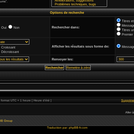
rums”.
Options de recherche
Titres 
Message
Rechercher dans:
Oui
Non
Titres u
Premier
Afficher les résultats sous forme de:
Messag
Croissant
Décroissant
Renvoyer les:
format UTC + 1 heure [ Heure d’été ]
Supprime
Aller à
BB Group
Traduction par:
phpBB-fr.com