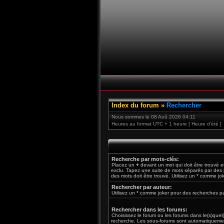
Index du forum
»
Rechercher
Nous sommes le 08 Aoû 2026 04:11
Heures au format UTC + 1 heure [ Heure d’été ]
Recherche par mots-clés:
Placez un
+
devant un mot qui doit être trouvé 
exclu. Tapez une suite de mots séparés par des
des mots doit être trouvé. Utilisez un * comme jo
Rechercher par auteur:
Utilisez un * comme joker pour des recherches par
Rechercher dans les forums:
Choisissez le forum ou les forums dans le(s)quel
recherche. Les sous-forums sont automatiquemen