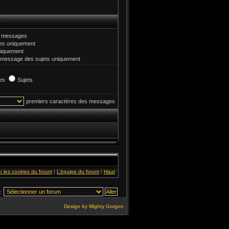
et messages
s uniquement
niquement
 message des sujets uniquement
es
Sujets
premiers caractères des messages
r les cookies du forum
|
L’équipe du forum
|
Haut
:
Design by
Mighty Gorgon