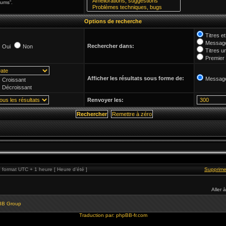
rums”.
Options de recherche
Titres 
Message
Rechercher dans:
Oui
Non
Titres u
Premier
Afficher les résultats sous forme de:
Messag
Croissant
Décroissant
Renvoyer les:
format UTC + 1 heure [ Heure d’été ]
Supprime
Aller à
BB Group
Traduction par:
phpBB-fr.com