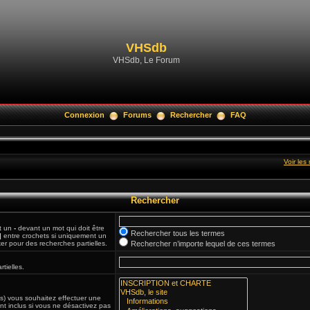
VHSdb
VHSdb, Le Forum
Connexion
Forums
Rechercher
FAQ
Voir le
Rechercher
et un
-
devant un mot qui doit être
Rechercher tous les termes
|
entre crochets si uniquement un
ker pour des recherches partielles.
Rechercher n’importe lequel de ces termes
tielles.
(s) vous souhaitez effectuer une
t inclus si vous ne désactivez pas