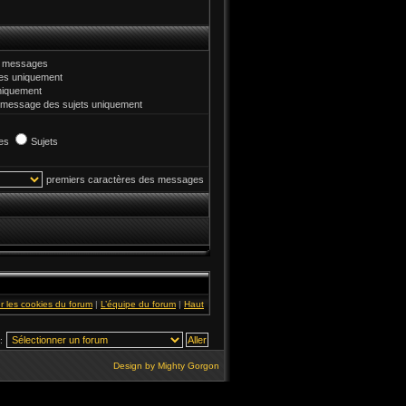
et messages
s uniquement
niquement
 message des sujets uniquement
es
Sujets
premiers caractères des messages
r les cookies du forum
|
L’équipe du forum
|
Haut
:
Design by
Mighty Gorgon