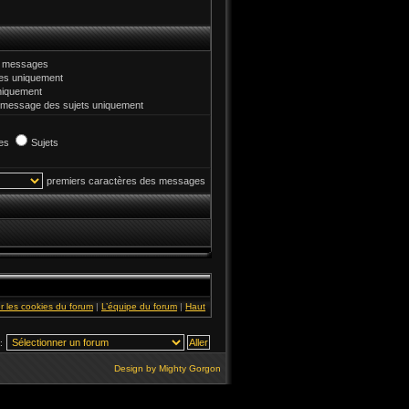
et messages
s uniquement
niquement
 message des sujets uniquement
es
Sujets
premiers caractères des messages
r les cookies du forum
|
L’équipe du forum
|
Haut
:
Design by
Mighty Gorgon