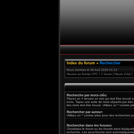
Index du forum
»
Rechercher
Nous sommes le 06 Aoû 2026 01:12
Heures au format UTC + 1 heure [ Heure d’été ]
Recherche par mots-clés:
Placez un
+
devant un mot qui doit être trouvé 
exclu. Tapez une suite de mots séparés par des
des mots doit être trouvé. Utilisez un * comme jo
Rechercher par auteur:
Utilisez un * comme joker pour des recherches par
Rechercher dans les forums:
Choisissez le forum ou les forums dans le(s)quel
recherche. Les sous-forums sont automatiquemen