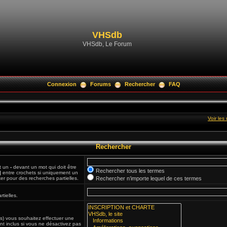
VHSdb
VHSdb, Le Forum
Connexion
Forums
Rechercher
FAQ
Voir le
Rechercher
et un
-
devant un mot qui doit être
Rechercher tous les termes
|
entre crochets si uniquement un
ker pour des recherches partielles.
Rechercher n’importe lequel de ces termes
tielles.
(s) vous souhaitez effectuer une
t inclus si vous ne désactivez pas