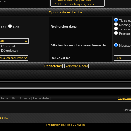
rums”.
Options de recherche
Titres 
Message
Rechercher dans:
Oui
Non
Titres u
Premier
Afficher les résultats sous forme de:
Messag
Croissant
Décroissant
Renvoyer les:
format UTC + 1 heure [ Heure d’été ]
Supprime
Aller à
BB Group
Traduction par:
phpBB-fr.com