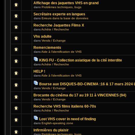
Affichage des jaquettes VHS en grand
dans
Problèmes techniques, bugs
Secrétaire experte en langues
dans
Erreurs dans la base de données
Recherche Jaquettes Films X
dans
Achète / Recherche
Vhs adulte
dans
Vends / Echange
Remerciements
dans
Aide à l'identification de VHS
KING FU - Collection asiatique de la cité interdite
dans
Achète / Recherche
HELP !
dans
Aide à l'identification de VHS
Bourse aux DISQUES-BD-CINEMA :16 & 17 mars 2024 L
dans
Vends / Echange
Brocante du cinéma du 17 au 19 11 à VINCENNES (94)
dans
Vends / Echange
Recherche VHS films italiens 60-70s
dans
Achète / Recherche
Lost VHS cover in need of finding
dans
English-speaking zone
Infirmières du plaisir
dans
Problèmes techniques, bugs