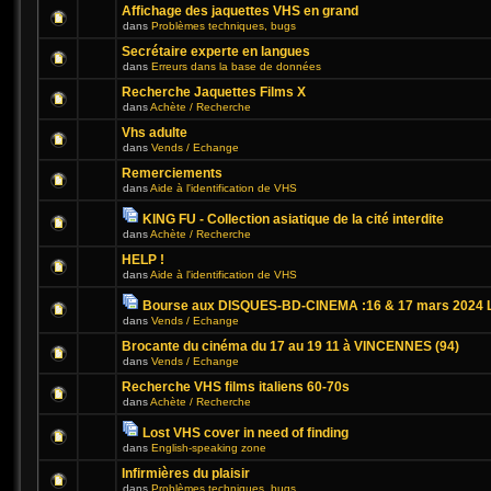
Affichage des jaquettes VHS en grand
dans
Problèmes techniques, bugs
Secrétaire experte en langues
dans
Erreurs dans la base de données
Recherche Jaquettes Films X
dans
Achète / Recherche
Vhs adulte
dans
Vends / Echange
Remerciements
dans
Aide à l'identification de VHS
KING FU - Collection asiatique de la cité interdite
dans
Achète / Recherche
HELP !
dans
Aide à l'identification de VHS
Bourse aux DISQUES-BD-CINEMA :16 & 17 mars 2024 L
dans
Vends / Echange
Brocante du cinéma du 17 au 19 11 à VINCENNES (94)
dans
Vends / Echange
Recherche VHS films italiens 60-70s
dans
Achète / Recherche
Lost VHS cover in need of finding
dans
English-speaking zone
Infirmières du plaisir
dans
Problèmes techniques, bugs