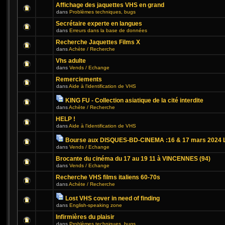
Affichage des jaquettes VHS en grand
dans
Problèmes techniques, bugs
Secrétaire experte en langues
dans
Erreurs dans la base de données
Recherche Jaquettes Films X
dans
Achète / Recherche
Vhs adulte
dans
Vends / Echange
Remerciements
dans
Aide à l'identification de VHS
KING FU - Collection asiatique de la cité interdite
dans
Achète / Recherche
HELP !
dans
Aide à l'identification de VHS
Bourse aux DISQUES-BD-CINEMA :16 & 17 mars 2024 L
dans
Vends / Echange
Brocante du cinéma du 17 au 19 11 à VINCENNES (94)
dans
Vends / Echange
Recherche VHS films italiens 60-70s
dans
Achète / Recherche
Lost VHS cover in need of finding
dans
English-speaking zone
Infirmières du plaisir
dans
Problèmes techniques, bugs