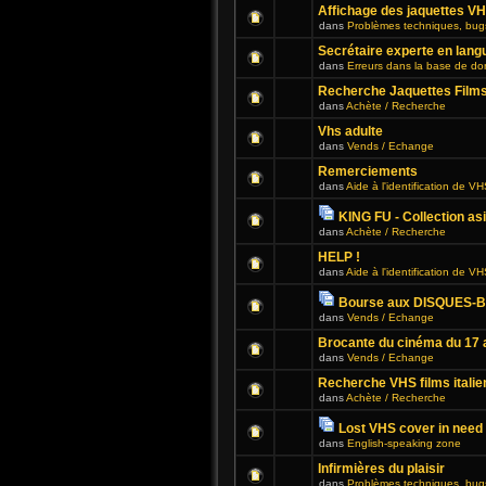
Affichage des jaquettes V
dans
Problèmes techniques, bug
Secrétaire experte en lang
dans
Erreurs dans la base de d
Recherche Jaquettes Film
dans
Achète / Recherche
Vhs adulte
dans
Vends / Echange
Remerciements
dans
Aide à l'identification de V
KING FU - Collection asia
dans
Achète / Recherche
HELP !
dans
Aide à l'identification de V
Bourse aux DISQUES-BD
dans
Vends / Echange
Brocante du cinéma du 17 
dans
Vends / Echange
Recherche VHS films italie
dans
Achète / Recherche
Lost VHS cover in need 
dans
English-speaking zone
Infirmières du plaisir
dans
Problèmes techniques, bug