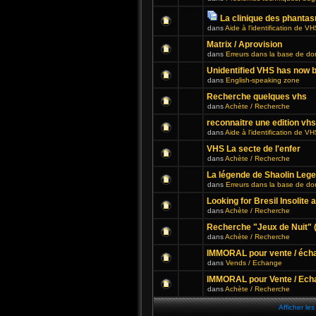
La clinique des phanta
dans
Aide à l'identification de V
Matrix / Aprovision
dans
Erreurs dans la base de d
Unidentified VHS has now b
dans
English-speaking zone
Recherche quelques vhs
dans
Achète / Recherche
reconnaitre une edition vhs
dans
Aide à l'identification de V
VHS La secte de l'enfer
dans
Achète / Recherche
La légende de Shaolin Leg
dans
Erreurs dans la base de d
Looking for Bresil Insolite 
dans
Achète / Recherche
Recherche "Jeux de Nuit" 
dans
Achète / Recherche
IMMORAL pour vente / éch
dans
Vends / Echange
IMMORAL pour Vente / Ech
dans
Achète / Recherche
Afficher le