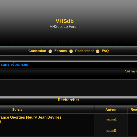
VHSdb
VHSdb, Le Forum
Connexion
Forums
Rechercher
FAQ
 sans réponses
Voir le
Rechercher
Sujets
Auteur
Rép
rance Georges Fleury Jean Devilles
naomi1
HS
naomi1