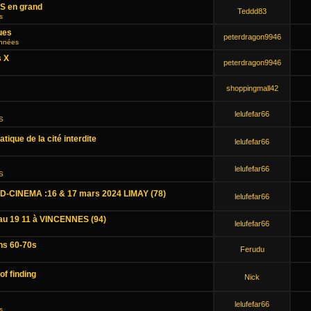
HS en grand
Teddd83
s
ues
peterdragon9946
onnées
s X
peterdragon9946
shoppingmall42
lelufefar66
HS
tique de la cité interdite
lelufefar66
lelufefar66
HS
-CINEMA :16 & 17 mars 2024 LIMAY (78)
lelufefar66
au 19 11 à VINCENNES (94)
lelufefar66
ns 60-70s
Ferudu
of finding
Nick
lelufefar66
s