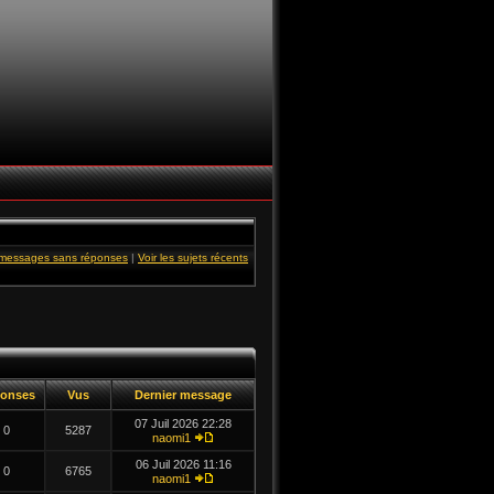
s messages sans réponses
|
Voir les sujets récents
onses
Vus
Dernier message
07 Juil 2026 22:28
0
5287
naomi1
06 Juil 2026 11:16
0
6765
naomi1