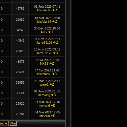
01 Juin 2023 07:41
0
46786
lelufefar66
18 Mai 2023 10:58
0
19980
lelufefar66
30 Déc 2022 20:54
0
34245
Nick
11 Nov 2022 07:31
0
44549
Jarre59126
10 Nov 2022 03:51
0
28020
Jarre59126
22 Avr 2022 10:46
0
41073
MXSS
07 Avr 2022 21:47
0
20621
lelufefar66
21 Mar 2022 02:17
0
39952
were2
01 Juin 2021 01:06
0
39524
neroking
04 Mai 2021 17:16
0
23920
Immoral
04 Mai 2021 17:05
0
29281
Immoral