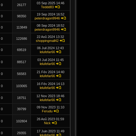
03 Sep 2025 14:46
0
26177
Teddd83
19 Sep 2024 16:52
0
98350
peterdragon9946
08 Sep 2024 18:52
0
113849
peterdragon9946
22 Aoû 2024 13:32
0
122686
shoppingmall42
06 Juil 2024 12:43
0
69519
lelufefar66
03 Juil 2024 11:45
0
88517
lelufefar66
21 Fév 2024 14:40
0
56583
lelufefar66
16 Fév 2024 14:13
0
103065
lelufefar66
12 Nov 2023 18:46
0
18751
lelufefar66
09 Nov 2023 11:10
0
39799
Ferudu
26 Aoû 2023 01:59
0
102804
Nick
17 Juin 2023 11:49
0
29355
lelufefar66