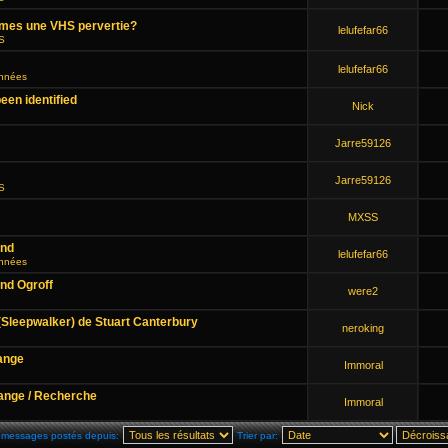
smes une VHS pervertie?
lelufefar66
HS
lelufefar66
onnées
een identified
Nick
Jarre59126
Jarre59126
HS
MXSS
end
lelufefar66
onnées
and Ogroff
were2
(Sleepwalker) de Stuart Canterbury
neroking
ange
Immoral
ange / Recherche
Immoral
s messages postés depuis:
Trier par: