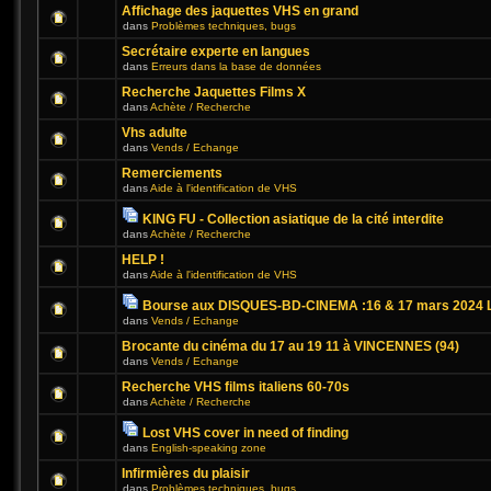
Affichage des jaquettes VHS en grand
dans
Problèmes techniques, bugs
Secrétaire experte en langues
dans
Erreurs dans la base de données
Recherche Jaquettes Films X
dans
Achète / Recherche
Vhs adulte
dans
Vends / Echange
Remerciements
dans
Aide à l'identification de VHS
KING FU - Collection asiatique de la cité interdite
dans
Achète / Recherche
HELP !
dans
Aide à l'identification de VHS
Bourse aux DISQUES-BD-CINEMA :16 & 17 mars 2024 L
dans
Vends / Echange
Brocante du cinéma du 17 au 19 11 à VINCENNES (94)
dans
Vends / Echange
Recherche VHS films italiens 60-70s
dans
Achète / Recherche
Lost VHS cover in need of finding
dans
English-speaking zone
Infirmières du plaisir
dans
Problèmes techniques, bugs