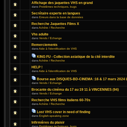
Affichage des jaquettes VHS en grand
dans
Problèmes techniques, bugs
Secrétaire experte en langues
dans
Erreurs dans la base de données
Recherche Jaquettes Films X
dans
Achète / Recherche
Vhs adulte
dans
Vends / Echange
Remerciements
dans
Aide à l'identification de VHS
KING FU - Collection asiatique de la cité interdite
dans
Achète / Recherche
HELP !
dans
Aide à l'identification de VHS
Bourse aux DISQUES-BD-CINEMA :16 & 17 mars 2024 L
dans
Vends / Echange
Brocante du cinéma du 17 au 19 11 à VINCENNES (94)
dans
Vends / Echange
Recherche VHS films italiens 60-70s
dans
Achète / Recherche
Lost VHS cover in need of finding
dans
English-speaking zone
Infirmières du plaisir
dans
Problèmes techniques, bugs