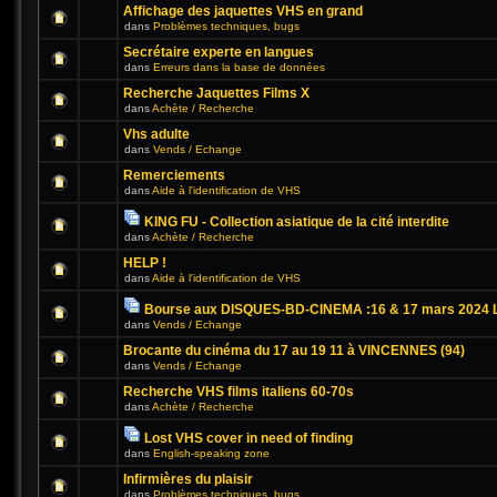
Affichage des jaquettes VHS en grand
dans
Problèmes techniques, bugs
Secrétaire experte en langues
dans
Erreurs dans la base de données
Recherche Jaquettes Films X
dans
Achète / Recherche
Vhs adulte
dans
Vends / Echange
Remerciements
dans
Aide à l'identification de VHS
KING FU - Collection asiatique de la cité interdite
dans
Achète / Recherche
HELP !
dans
Aide à l'identification de VHS
Bourse aux DISQUES-BD-CINEMA :16 & 17 mars 2024 L
dans
Vends / Echange
Brocante du cinéma du 17 au 19 11 à VINCENNES (94)
dans
Vends / Echange
Recherche VHS films italiens 60-70s
dans
Achète / Recherche
Lost VHS cover in need of finding
dans
English-speaking zone
Infirmières du plaisir
dans
Problèmes techniques, bugs