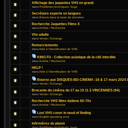
Affichage des jaquettes VHS en grand
dans
Problèmes techniques, bugs
Secrétaire experte en langues
dans
Erreurs dans la base de données
Recherche Jaquettes Films X
dans
Achète / Recherche
Vhs adulte
dans
Vends / Echange
Remerciements
dans
Aide à l'identification de VHS
KING FU - Collection asiatique de la cité interdite
dans
Achète / Recherche
HELP !
dans
Aide à l'identification de VHS
Bourse aux DISQUES-BD-CINEMA :16 & 17 mars 2024 L
dans
Vends / Echange
Brocante du cinéma du 17 au 19 11 à VINCENNES (94)
dans
Vends / Echange
Recherche VHS films italiens 60-70s
dans
Achète / Recherche
Lost VHS cover in need of finding
dans
English-speaking zone
Infirmières du plaisir
dans
Problèmes techniques, bugs