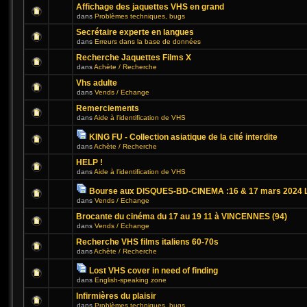
Affichage des jaquettes VHS en grand
dans
Problèmes techniques, bugs
Secrétaire experte en langues
dans
Erreurs dans la base de données
Recherche Jaquettes Films X
dans
Achète / Recherche
Vhs adulte
dans
Vends / Echange
Remerciements
dans
Aide à l'identification de VHS
KING FU - Collection asiatique de la cité interdite
dans
Achète / Recherche
HELP !
dans
Aide à l'identification de VHS
Bourse aux DISQUES-BD-CINEMA :16 & 17 mars 2024 L
dans
Vends / Echange
Brocante du cinéma du 17 au 19 11 à VINCENNES (94)
dans
Vends / Echange
Recherche VHS films italiens 60-70s
dans
Achète / Recherche
Lost VHS cover in need of finding
dans
English-speaking zone
Infirmières du plaisir
dans
Problèmes techniques, bugs