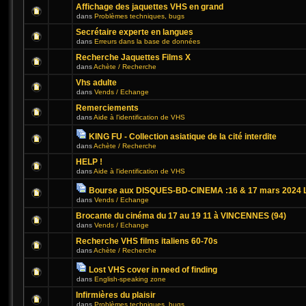
Affichage des jaquettes VHS en grand
dans
Problèmes techniques, bugs
Secrétaire experte en langues
dans
Erreurs dans la base de données
Recherche Jaquettes Films X
dans
Achète / Recherche
Vhs adulte
dans
Vends / Echange
Remerciements
dans
Aide à l'identification de VHS
KING FU - Collection asiatique de la cité interdite
dans
Achète / Recherche
HELP !
dans
Aide à l'identification de VHS
Bourse aux DISQUES-BD-CINEMA :16 & 17 mars 2024 L
dans
Vends / Echange
Brocante du cinéma du 17 au 19 11 à VINCENNES (94)
dans
Vends / Echange
Recherche VHS films italiens 60-70s
dans
Achète / Recherche
Lost VHS cover in need of finding
dans
English-speaking zone
Infirmières du plaisir
dans
Problèmes techniques, bugs