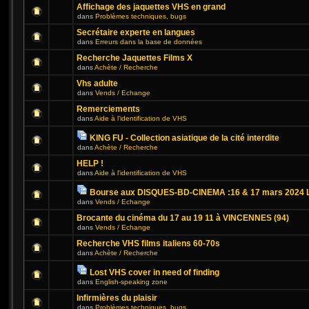
Affichage des jaquettes VHS en grand
dans
Problèmes techniques, bugs
Secrétaire experte en langues
dans
Erreurs dans la base de données
Recherche Jaquettes Films X
dans
Achète / Recherche
Vhs adulte
dans
Vends / Echange
Remerciements
dans
Aide à l'identification de VHS
KING FU - Collection asiatique de la cité interdite
dans
Achète / Recherche
HELP !
dans
Aide à l'identification de VHS
Bourse aux DISQUES-BD-CINEMA :16 & 17 mars 2024 L
dans
Vends / Echange
Brocante du cinéma du 17 au 19 11 à VINCENNES (94)
dans
Vends / Echange
Recherche VHS films italiens 60-70s
dans
Achète / Recherche
Lost VHS cover in need of finding
dans
English-speaking zone
Infirmières du plaisir
dans
Problèmes techniques, bugs