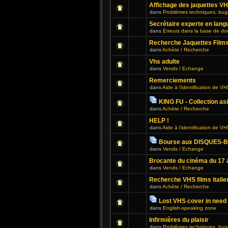
Affichage des jaquettes V
dans
Problèmes techniques, bug
Secrétaire experte en lang
dans
Erreurs dans la base de d
Recherche Jaquettes Film
dans
Achète / Recherche
Vhs adulte
dans
Vends / Echange
Remerciements
dans
Aide à l'identification de V
KING FU - Collection asia
dans
Achète / Recherche
HELP !
dans
Aide à l'identification de V
Bourse aux DISQUES-BD
dans
Vends / Echange
Brocante du cinéma du 17 
dans
Vends / Echange
Recherche VHS films italie
dans
Achète / Recherche
Lost VHS cover in need 
dans
English-speaking zone
Infirmières du plaisir
dans
Problèmes techniques, bug