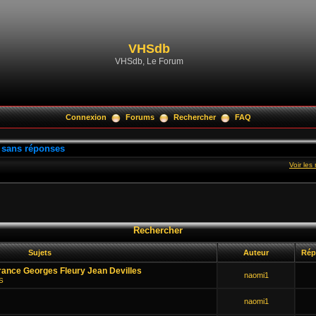
VHSdb
VHSdb, Le Forum
Connexion
Forums
Rechercher
FAQ
 sans réponses
Voir le
Rechercher
Sujets
Auteur
Rép
rance Georges Fleury Jean Devilles
naomi1
HS
naomi1