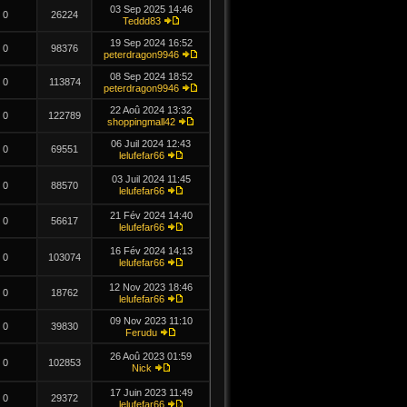
03 Sep 2025 14:46
0
26224
Teddd83
19 Sep 2024 16:52
0
98376
peterdragon9946
08 Sep 2024 18:52
0
113874
peterdragon9946
22 Aoû 2024 13:32
0
122789
shoppingmall42
06 Juil 2024 12:43
0
69551
lelufefar66
03 Juil 2024 11:45
0
88570
lelufefar66
21 Fév 2024 14:40
0
56617
lelufefar66
16 Fév 2024 14:13
0
103074
lelufefar66
12 Nov 2023 18:46
0
18762
lelufefar66
09 Nov 2023 11:10
0
39830
Ferudu
26 Aoû 2023 01:59
0
102853
Nick
17 Juin 2023 11:49
0
29372
lelufefar66