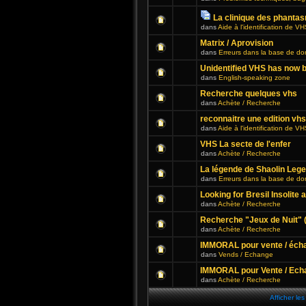
La clinique des phanta
dans
Aide à l'identification de V
Matrix / Aprovision
dans
Erreurs dans la base de d
Unidentified VHS has now b
dans
English-speaking zone
Recherche quelques vhs
dans
Achète / Recherche
reconnaitre une edition vhs
dans
Aide à l'identification de V
VHS La secte de l'enfer
dans
Achète / Recherche
La légende de Shaolin Leg
dans
Erreurs dans la base de d
Looking for Bresil Insolite 
dans
Achète / Recherche
Recherche "Jeux de Nuit" 
dans
Achète / Recherche
IMMORAL pour vente / éch
dans
Vends / Echange
IMMORAL pour Vente / Ech
dans
Achète / Recherche
Afficher le