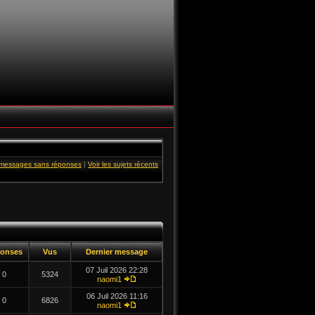
s messages sans réponses
|
Voir les sujets récents
onses
Vus
Dernier message
07 Juil 2026 22:28
0
5324
naomi1
06 Juil 2026 11:16
0
6826
naomi1