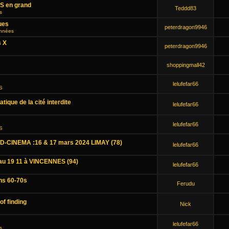
HS en grand
Teddd83
s
ues
peterdragon9946
onnées
s X
peterdragon9946
shoppingmall42
lelufefar66
HS
tique de la cité interdite
lelufefar66
lelufefar66
HS
-CINEMA :16 & 17 mars 2024 LIMAY (78)
lelufefar66
au 19 11 à VINCENNES (94)
lelufefar66
ns 60-70s
Ferudu
of finding
Nick
lelufefar66
s