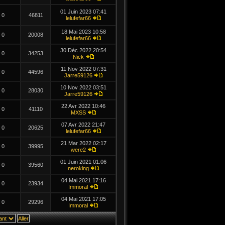
01 Juin 2023 07:41
0
46811
lelufefar66
18 Mai 2023 10:58
0
20008
lelufefar66
30 Déc 2022 20:54
0
34253
Nick
11 Nov 2022 07:31
0
44596
Jarre59126
10 Nov 2022 03:51
0
28030
Jarre59126
22 Avr 2022 10:46
0
41110
MXSS
07 Avr 2022 21:47
0
20625
lelufefar66
21 Mar 2022 02:17
0
39995
were2
01 Juin 2021 01:06
0
39560
neroking
04 Mai 2021 17:16
0
23934
Immoral
04 Mai 2021 17:05
0
29296
Immoral