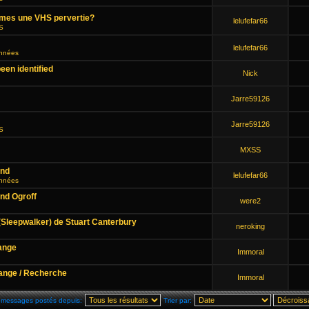
smes une VHS pervertie?
lelufefar66
HS
lelufefar66
onnées
een identified
Nick
Jarre59126
Jarre59126
HS
MXSS
end
lelufefar66
onnées
and Ogroff
were2
(Sleepwalker) de Stuart Canterbury
neroking
ange
Immoral
ange / Recherche
Immoral
s messages postés depuis:
Trier par: