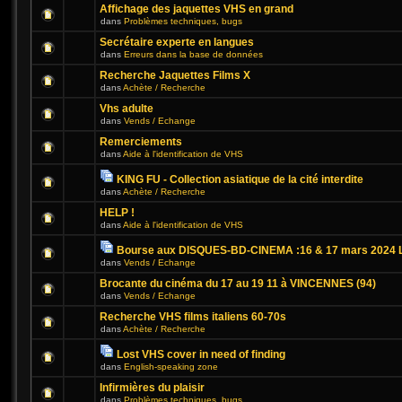
Affichage des jaquettes VHS en grand
dans
Problèmes techniques, bugs
Secrétaire experte en langues
dans
Erreurs dans la base de données
Recherche Jaquettes Films X
dans
Achète / Recherche
Vhs adulte
dans
Vends / Echange
Remerciements
dans
Aide à l'identification de VHS
KING FU - Collection asiatique de la cité interdite
dans
Achète / Recherche
HELP !
dans
Aide à l'identification de VHS
Bourse aux DISQUES-BD-CINEMA :16 & 17 mars 2024 L
dans
Vends / Echange
Brocante du cinéma du 17 au 19 11 à VINCENNES (94)
dans
Vends / Echange
Recherche VHS films italiens 60-70s
dans
Achète / Recherche
Lost VHS cover in need of finding
dans
English-speaking zone
Infirmières du plaisir
dans
Problèmes techniques, bugs