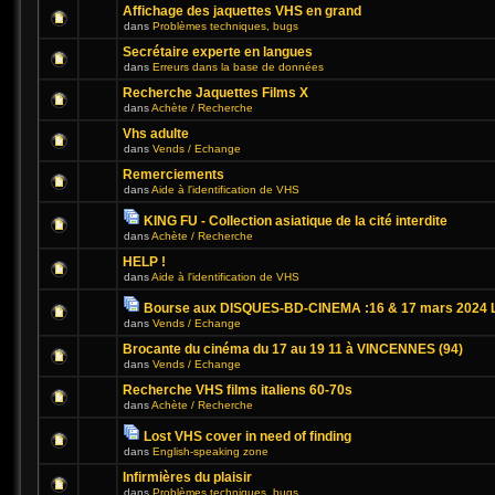
Affichage des jaquettes VHS en grand
dans
Problèmes techniques, bugs
Secrétaire experte en langues
dans
Erreurs dans la base de données
Recherche Jaquettes Films X
dans
Achète / Recherche
Vhs adulte
dans
Vends / Echange
Remerciements
dans
Aide à l'identification de VHS
KING FU - Collection asiatique de la cité interdite
dans
Achète / Recherche
HELP !
dans
Aide à l'identification de VHS
Bourse aux DISQUES-BD-CINEMA :16 & 17 mars 2024 L
dans
Vends / Echange
Brocante du cinéma du 17 au 19 11 à VINCENNES (94)
dans
Vends / Echange
Recherche VHS films italiens 60-70s
dans
Achète / Recherche
Lost VHS cover in need of finding
dans
English-speaking zone
Infirmières du plaisir
dans
Problèmes techniques, bugs