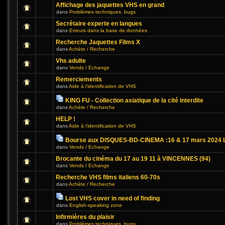
Affichage des jaquettes VHS en grand
dans
Problèmes techniques, bugs
Secrétaire experte en langues
dans
Erreurs dans la base de données
Recherche Jaquettes Films X
dans
Achète / Recherche
Vhs adulte
dans
Vends / Echange
Remerciements
dans
Aide à l'identification de VHS
KING FU - Collection asiatique de la cité interdite
dans
Achète / Recherche
HELP !
dans
Aide à l'identification de VHS
Bourse aux DISQUES-BD-CINEMA :16 & 17 mars 2024 L
dans
Vends / Echange
Brocante du cinéma du 17 au 19 11 à VINCENNES (94)
dans
Vends / Echange
Recherche VHS films italiens 60-70s
dans
Achète / Recherche
Lost VHS cover in need of finding
dans
English-speaking zone
Infirmières du plaisir
dans
Problèmes techniques, bugs