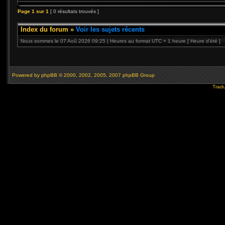
Page
1
sur
1
[ 0 résultats trouvés ]
Index du forum
»
Voir les sujets récents
Nous sommes le 07 Aoû 2026 09:25 | Heures au format UTC + 1 heure [ Heure d’été ]
Powered by
phpBB
© 2000, 2002, 2005, 2007 phpBB Group
Tradu