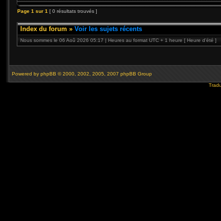
Page
1
sur
1
[ 0 résultats trouvés ]
Index du forum
»
Voir les sujets récents
Nous sommes le 06 Aoû 2026 05:17 | Heures au format UTC + 1 heure [ Heure d’été ]
Powered by
phpBB
© 2000, 2002, 2005, 2007 phpBB Group
Tradu