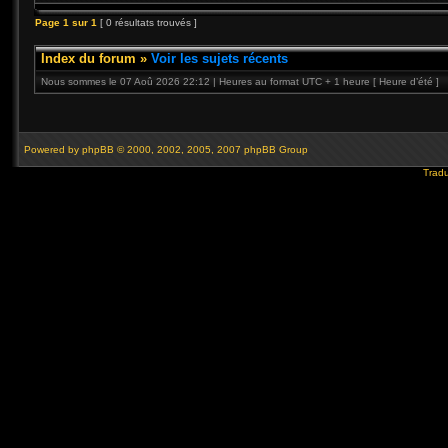
Page
1
sur
1
[ 0 résultats trouvés ]
Index du forum
»
Voir les sujets récents
Nous sommes le 07 Aoû 2026 22:12 | Heures au format UTC + 1 heure [ Heure d’été ]
Powered by
phpBB
© 2000, 2002, 2005, 2007 phpBB Group
Tradu