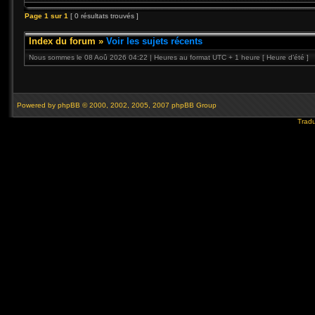
Page
1
sur
1
[ 0 résultats trouvés ]
Index du forum
»
Voir les sujets récents
Nous sommes le 08 Aoû 2026 04:22 | Heures au format UTC + 1 heure [ Heure d’été ]
Powered by
phpBB
© 2000, 2002, 2005, 2007 phpBB Group
Tradu