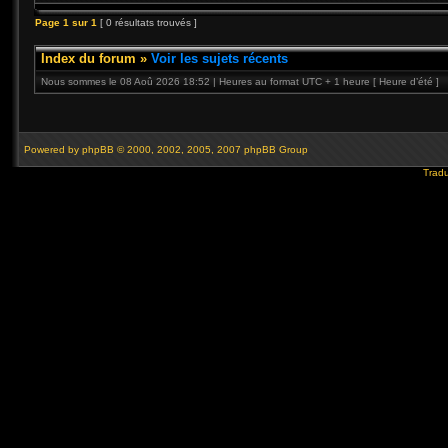
Page
1
sur
1
[ 0 résultats trouvés ]
Index du forum
»
Voir les sujets récents
Nous sommes le 08 Aoû 2026 18:52 | Heures au format UTC + 1 heure [ Heure d’été ]
Powered by
phpBB
© 2000, 2002, 2005, 2007 phpBB Group
Tradu