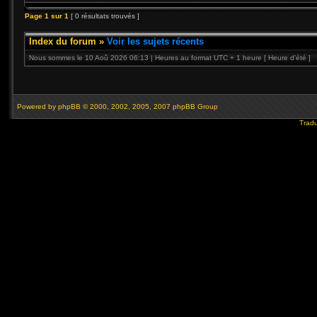
Page
1
sur
1
[ 0 résultats trouvés ]
Index du forum
»
Voir les sujets récents
Nous sommes le 10 Aoû 2026 06:13 | Heures au format UTC + 1 heure [ Heure d’été ]
Powered by
phpBB
© 2000, 2002, 2005, 2007 phpBB Group
Tradu