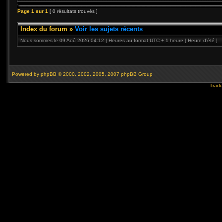
Page
1
sur
1
[ 0 résultats trouvés ]
Index du forum
»
Voir les sujets récents
Nous sommes le 09 Aoû 2026 04:12 | Heures au format UTC + 1 heure [ Heure d’été ]
Powered by
phpBB
© 2000, 2002, 2005, 2007 phpBB Group
Tradu