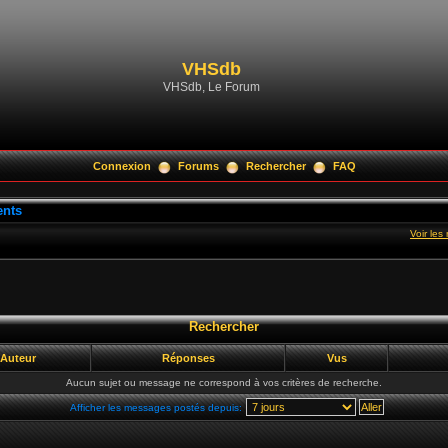
VHSdb
VHSdb, Le Forum
Connexion
Forums
Rechercher
FAQ
ents
Voir le
Rechercher
Auteur
Réponses
Vus
Aucun sujet ou message ne correspond à vos critères de recherche.
Afficher les messages postés depuis: