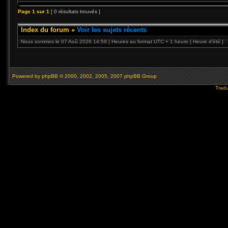
Page
1
sur
1
[ 0 résultats trouvés ]
Index du forum
»
Voir les sujets récents
Nous sommes le 07 Aoû 2026 14:59 | Heures au format UTC + 1 heure [ Heure d’été ]
Powered by
phpBB
© 2000, 2002, 2005, 2007 phpBB Group
Tradu