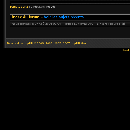
Page
1
sur
1
[ 0 résultats trouvés ]
Index du forum
»
Voir les sujets récents
Nous sommes le 07 Aoû 2026 02:04 | Heures au format UTC + 1 heure [ Heure d’été ]
Powered by
phpBB
© 2000, 2002, 2005, 2007 phpBB Group
Tradu