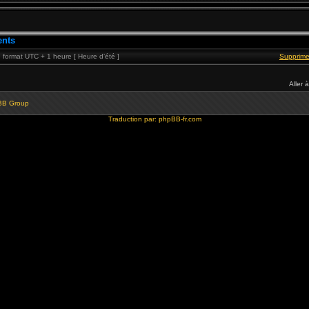
ents
format UTC + 1 heure [ Heure d’été ]
Supprime
Aller à
BB Group
Traduction par:
phpBB-fr.com