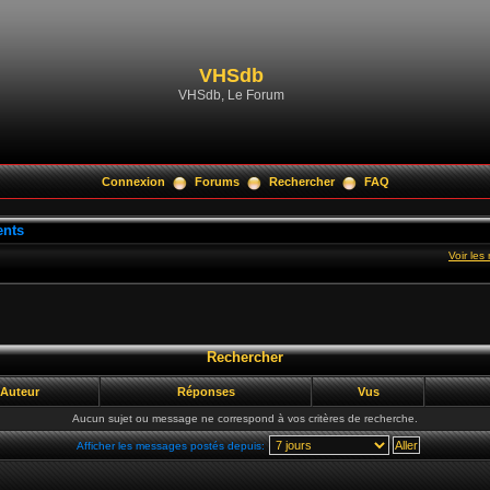
VHSdb
VHSdb, Le Forum
Connexion
Forums
Rechercher
FAQ
ents
Voir le
Rechercher
Auteur
Réponses
Vus
Aucun sujet ou message ne correspond à vos critères de recherche.
Afficher les messages postés depuis: