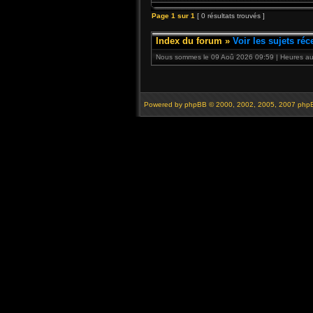
Page
1
sur
1
[ 0 résultats trouvés ]
Index du forum
»
Voir les sujets réc
Nous sommes le 09 Aoû 2026 09:59 | Heures au 
Powered by
phpBB
© 2000, 2002, 2005, 2007 php