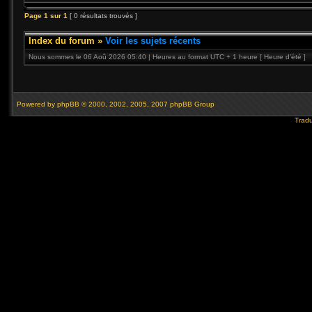
Page
1
sur
1
[ 0 résultats trouvés ]
Index du forum
»
Voir les sujets récents
Nous sommes le 06 Aoû 2026 05:40 | Heures au format UTC + 1 heure [ Heure d’été ]
Powered by
phpBB
© 2000, 2002, 2005, 2007 phpBB Group
Tradu