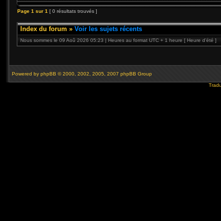
Page
1
sur
1
[ 0 résultats trouvés ]
Index du forum
»
Voir les sujets récents
Nous sommes le 09 Aoû 2026 05:23 | Heures au format UTC + 1 heure [ Heure d’été ]
Powered by
phpBB
© 2000, 2002, 2005, 2007 phpBB Group
Tradu