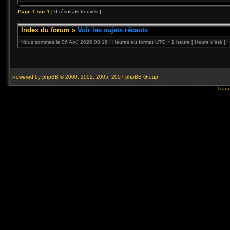
Page
1
sur
1
[ 0 résultats trouvés ]
Index du forum
»
Voir les sujets récents
Nous sommes le 06 Aoû 2026 08:16 | Heures au format UTC + 1 heure [ Heure d’été ]
Powered by
phpBB
© 2000, 2002, 2005, 2007 phpBB Group
Tradu