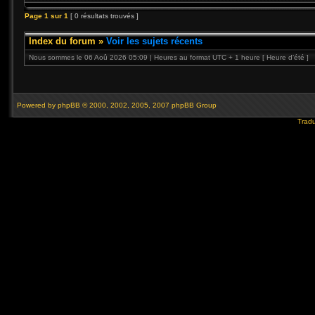
Page
1
sur
1
[ 0 résultats trouvés ]
Index du forum
»
Voir les sujets récents
Nous sommes le 06 Aoû 2026 05:09 | Heures au format UTC + 1 heure [ Heure d’été ]
Powered by
phpBB
© 2000, 2002, 2005, 2007 phpBB Group
Tradu