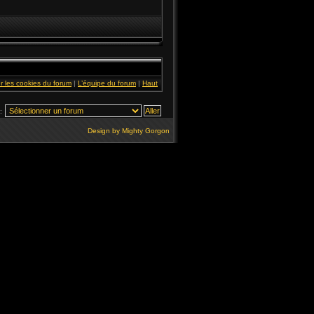
r les cookies du forum
|
L’équipe du forum
|
Haut
:
Design by
Mighty Gorgon