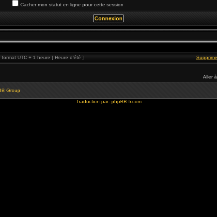
Cacher mon statut en ligne pour cette session
format UTC + 1 heure [ Heure d’été ]
Supprime
Aller à
BB Group
Traduction par:
phpBB-fr.com