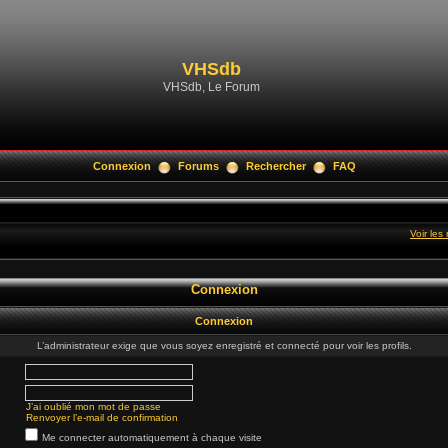
VHSdb
VHSdb, Le Forum
Connexion
Forums
Rechercher
FAQ
Voir le
Connexion
Connexion
L’administrateur exige que vous soyez enregistré et connecté pour voir les profils.
J’ai oublié mon mot de passe
Renvoyer l’e-mail de confirmation
Me connecter automatiquement à chaque visite