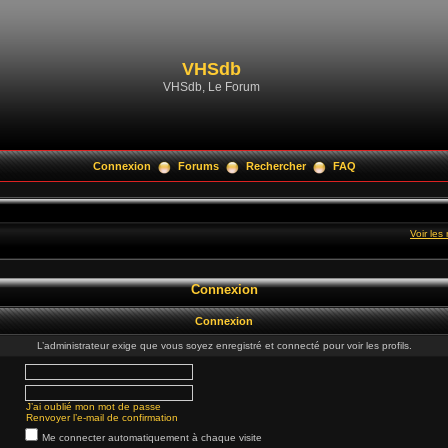
VHSdb
VHSdb, Le Forum
Connexion
Forums
Rechercher
FAQ
Voir le
Connexion
Connexion
L’administrateur exige que vous soyez enregistré et connecté pour voir les profils.
J’ai oublié mon mot de passe
Renvoyer l’e-mail de confirmation
Me connecter automatiquement à chaque visite