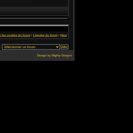
r les cookies du forum
|
L’équipe du forum
|
Haut
:
Design by
Mighty Gorgon