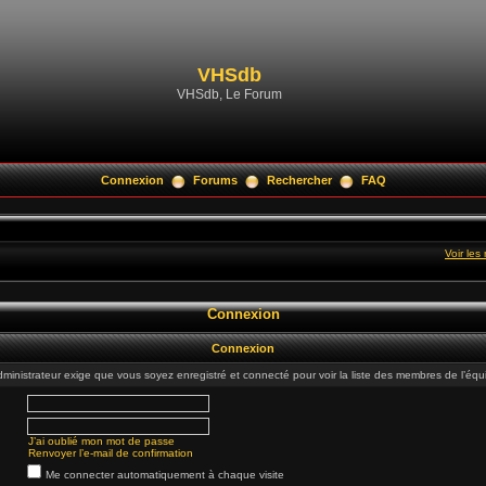
VHSdb
VHSdb, Le Forum
Connexion
Forums
Rechercher
FAQ
Voir le
Connexion
Connexion
dministrateur exige que vous soyez enregistré et connecté pour voir la liste des membres de l’équ
J’ai oublié mon mot de passe
Renvoyer l’e-mail de confirmation
Me connecter automatiquement à chaque visite