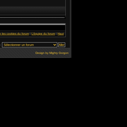
r les cookies du forum
|
L’équipe du forum
|
Haut
:
Design by
Mighty Gorgon