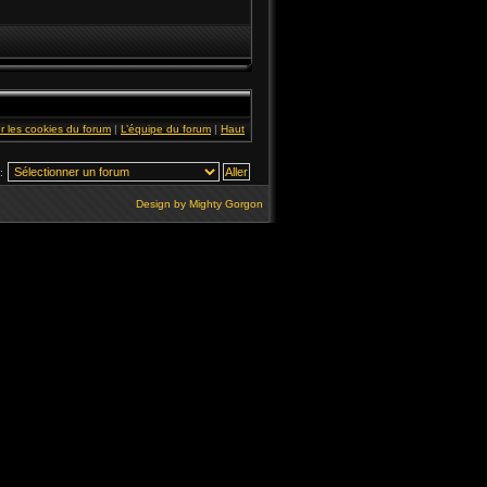
r les cookies du forum
|
L’équipe du forum
|
Haut
:
Design by
Mighty Gorgon