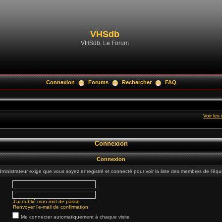
VHSdb
VHSdb, Le Forum
Connexion
Forums
Rechercher
FAQ
Voir le
Connexion
Connexion
dministrateur exige que vous soyez enregistré et connecté pour voir la liste des membres de l’équ
J’ai oublié mon mot de passe
Renvoyer l’e-mail de confirmation
Me connecter automatiquement à chaque visite