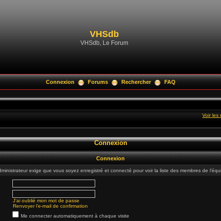
VHSdb
VHSdb, Le Forum
Connexion
Forums
Rechercher
FAQ
Voir le
Connexion
Connexion
dministrateur exige que vous soyez enregistré et connecté pour voir la liste des membres de l’équ
J’ai oublié mon mot de passe
Renvoyer l’e-mail de confirmation
Me connecter automatiquement à chaque visite