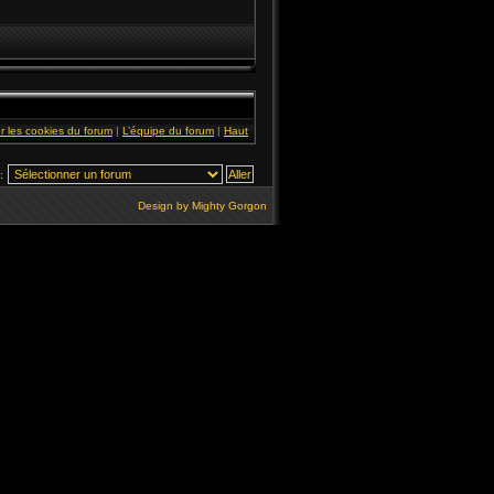
r les cookies du forum
|
L’équipe du forum
|
Haut
:
Design by
Mighty Gorgon